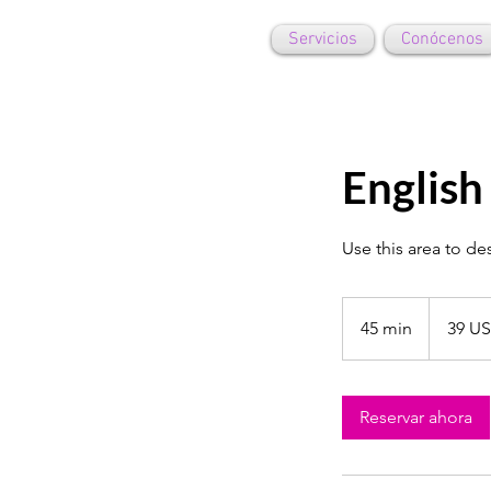
Servicios
Conócenos
English
Use this area to de
39
dólares
45 min
4
39 US
estadounid
5
m
Reservar ahora
i
n